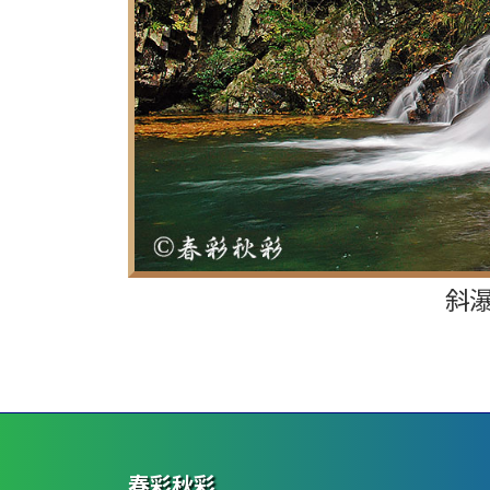
斜瀑
春彩
秋彩