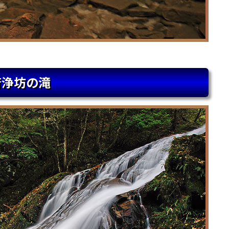
済浄坊の滝