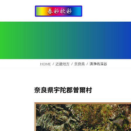
コ
ナ
ン
ビ
テ
ゲ
ン
ー
ツ
シ
へ
ョ
ス
ン
キ
に
ッ
移
HOME
近畿地方
奈良県
済浄坊渓谷
プ
動
奈良県宇陀郡曽爾村