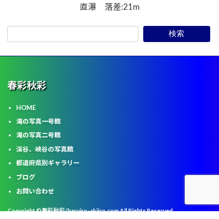
直瀑 落差:21m
検索
春彩
秋彩
HOME
滝の写真一号館
滝の写真二号館
渓谷、峡谷の写真館
都道府県別
ギャラリー
ブログ
お問い合わせ
Copyright ©春彩秋彩/haruiro-akiiro.com All Rights Reserved.