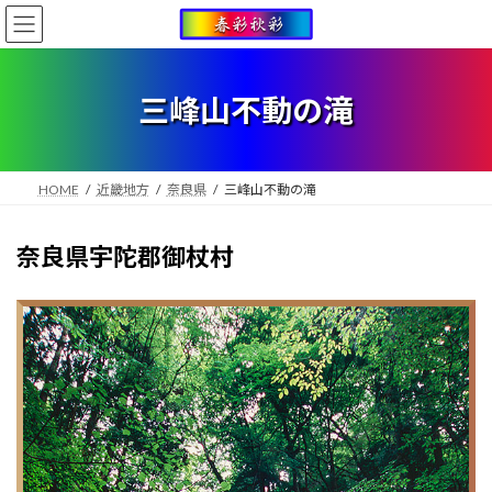
コ
ナ
ン
ビ
テ
ゲ
ン
ー
ツ
シ
三峰山不動の滝
へ
ョ
ス
ン
キ
に
ッ
移
HOME
近畿地方
奈良県
三峰山不動の滝
プ
動
奈良県宇陀郡御杖村