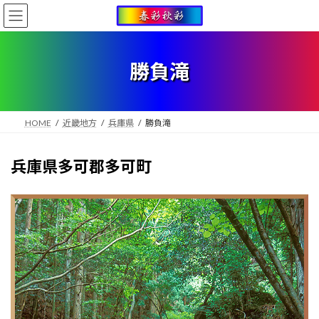
コ
ナ
ン
ビ
テ
ゲ
ン
ー
ツ
シ
勝負滝
へ
ョ
ス
ン
キ
に
ッ
移
HOME
近畿地方
兵庫県
勝負滝
プ
動
兵庫県多可郡多可町