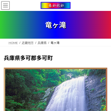
コ
ナ
ン
ビ
テ
ゲ
ン
ー
ツ
シ
竜ヶ滝
へ
ョ
ス
ン
キ
に
ッ
移
HOME
近畿地方
兵庫県
竜ヶ滝
プ
動
兵庫県多可郡多可町